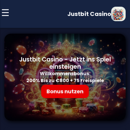
Justbit Casino
Justbit Casino - Jetzt ins Spiel
einsteigen
Willkommensbonus:
200% Bis zu €800 + 75 Freispiele
Bonus nutzen