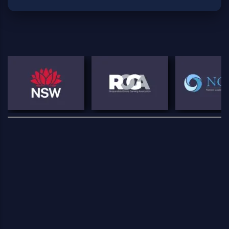
Casino
Slots
Live Casino
Neuerscheinungen
Tischspiele