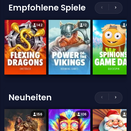
Empfohlene Spiele
‹
›
142
12
64
Neuheiten
‹
›
156
106
96