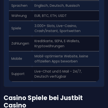
Sprachen
Englisch, Deutsch, Russisch
Währung
EUR, BTC, ETH, USDT
3.000+ Slots, Live-Casino,
Spiele
Crash/Instant, Sportwetten
Kreditkarte, SEPA, E‑Wallets,
Zahlungen
Kryptowährungen
Mobil-optimierte Website, keine
Mobile
offiziellen Apps beworben
Live-Chat und E‑Mail - 24/7,
Support
Deutsch verfügbar
Casino Spiele bei Justbit
Casino