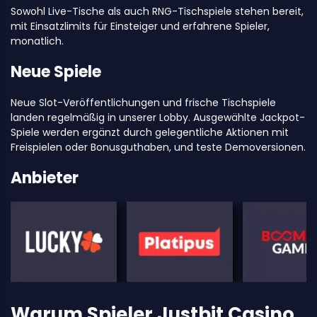
Sowohl Live-Tische als auch RNG-Tischspiele stehen bereit,
mit Einsatzlimits für Einsteiger und erfahrene Spieler,
monatlich.
Neue Spiele
Neue Slot-Veröffentlichungen und frische Tischspiele
landen regelmäßig in unserer Lobby. Ausgewählte Jackpot-
Spiele werden ergänzt durch gelegentliche Aktionen mit
Freispielen oder Bonusguthaben, und teste Demoversionen.
Anbieter
Warum Spieler Justbit Casino