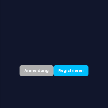
Support
Hilfezentrum
Selbstausschluss
Registrierung
Über uns
VIP Club
Partner
Aktionen
Über uns
Anmeldung
Registrieren
Richtlinien
Datenschutzrichtlinie
AGB
Cookie-Richtlinie