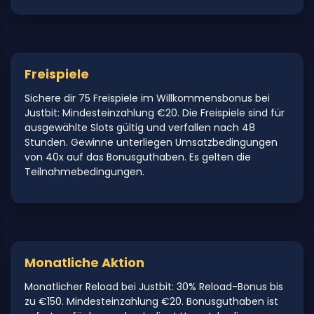
Freispiele
Sichere dir 75 Freispiele im Willkommensbonus bei
Justbit: Mindesteinzahlung €20. Die Freispiele sind für
ausgewählte Slots gültig und verfallen nach 48
Stunden. Gewinne unterliegen Umsatzbedingungen
von 40x auf das Bonusguthaben. Es gelten die
Teilnahmebedingungen.
Monatliche Aktion
Monatlicher Reload bei Justbit: 30% Reload-Bonus bis
zu €150. Mindesteinzahlung €20. Bonusguthaben ist